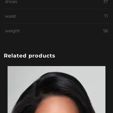
shoes
37
waist
71
weight
56
Related products