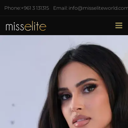
Phone:
+961 3 131315
Email:
info@misseliteworld.co